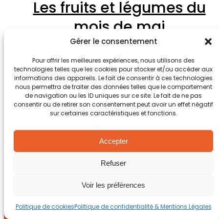
Les fruits et légumes du
mois de mai
Gérer le consentement
1 mai 2022
Pour offrir les meilleures expériences, nous utilisons des
Le printemps est bien installé, le soleil nous
technologies telles que les cookies pour stocker et/ou accéder aux
offre un choix très vaste de fruits et légumes
informations des appareils. Le fait de consentir à ces technologies
frais donc on…
nous permettra de traiter des données telles que le comportement
de navigation ou les ID uniques sur ce site. Le fait de ne pas
consentir ou de retirer son consentement peut avoir un effet négatif
sur certaines caractéristiques et fonctions.
1
2
Accepter
3
…
Refuser
7
→
Voir les préférences
Politique de cookies
Politique de confidentialité & Mentions Légales