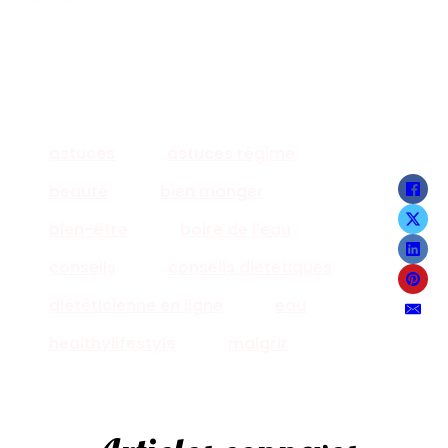
astuces
astuces régime
beauté
bien manger
bien-être
boire de l'eau
conseils
conseils diététiques
diététicienne en ligne
eau
healthylifestyle
maigrir