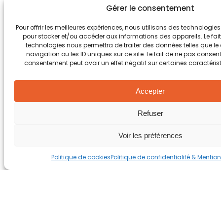
Gérer le consentement
Email *
Pour offrir les meilleures expériences, nous utilisons des technologies
Site web
pour stocker et/ou accéder aux informations des appareils. Le fait
technologies nous permettra de traiter des données telles que 
Enregistrer mon nom, mon e-mail et mon site
navigation ou les ID uniques sur ce site. Le fait de ne pas consenti
web dans le navigateur pour mon prochain
consentement peut avoir un effet négatif sur certaines caractérist
commentaire.
Commentaire
*
Accepter
Refuser
Voir les préférences
Politique de cookies
Politique de confidentialité & Mentio