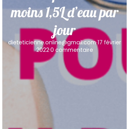
moins 1,5L d’eau par
jour
dieteticienne.online@gmail.com
·
17 février
2022
·
0 commentaire