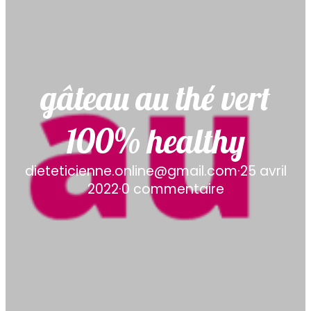
gâteau au thé vert
100% healthy
dieteticienne.online@gmail.com
·
25 avril
2022
·
0 commentaire