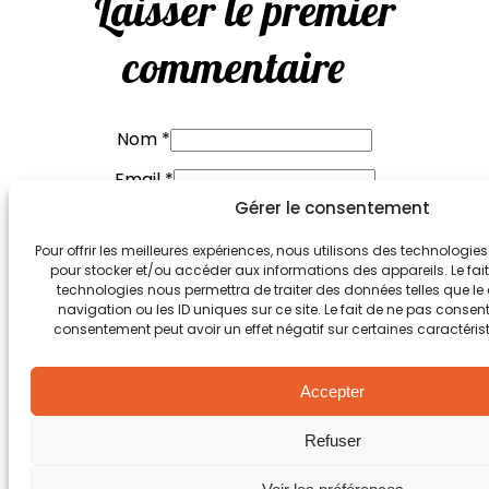
Laisser le premier
commentaire
Nom *
Email *
Gérer le consentement
Site web
Pour offrir les meilleures expériences, nous utilisons des technologies
Enregistrer mon nom, mon e-mail et mon site
pour stocker et/ou accéder aux informations des appareils. Le fait
web dans le navigateur pour mon prochain
technologies nous permettra de traiter des données telles que 
commentaire.
navigation ou les ID uniques sur ce site. Le fait de ne pas consenti
consentement peut avoir un effet négatif sur certaines caractérist
Commentaire
*
Accepter
Refuser