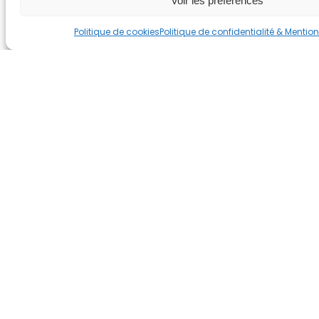
Voir les préférences
Politique de cookies
Politique de confidentialité & Mentio
PUBLICATION PRÉCÉDENTE
Brioche allégée et délicieuse, sans œuf.
PUBLICATION SUIVANTE
Zoom sur la vitamine C